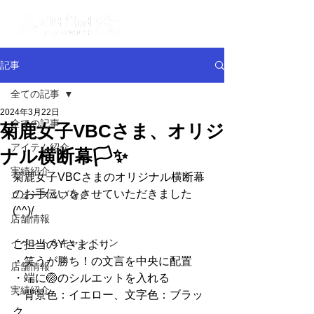
記事
全ての記事
2024年3月22日
全ての記事
菊鹿女子VBCさま、オリジ
アイテム紹介
ナル横断幕🏳✨
実績紹介
菊鹿女子VBCさまのオリジナル横断幕
のお手伝いをさせていただきました
ニュース＆ブログ
(^^)/
店舗情報
イベント＆キャンペーン
ご担当のYさまより
・笑うが勝ち！の文言を中央に配置
店舗情報
・端に🏐のシルエットを入れる
実績紹介
・背景色：イエロー、文字色：ブラッ
ク