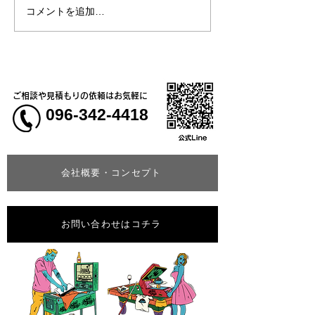
コメントを追加…
熊本地震明けの営業につ
熊本大学教育学
いてのお知らせ
学校5年生様、ク
ャツ
ご相談や見積もりの依頼はお気軽に
096-342-4418
会社概要・コンセプト
お問い合わせはコチラ