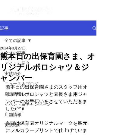
記事
全ての記事
2024年3月27日
全ての記事
熊本日の出保育園さま、オ
アイテム紹介
リジナルポロシャツ＆ジ
実績紹介
ャンバー
ニュース＆ブログ
熊本日の出保育園さまのスタッフ用オ
店舗情報
リジナルポロシャツと園長さま用ジャ
ンバーのお手伝いをさせていただきま
イベント＆キャンペーン
した(^^)/
店舗情報
今回は保育園オリジナルマークを胸元
実績紹介
にフルカラープリントで仕上げていま