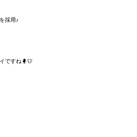
を採用♪
ですね🥊👕