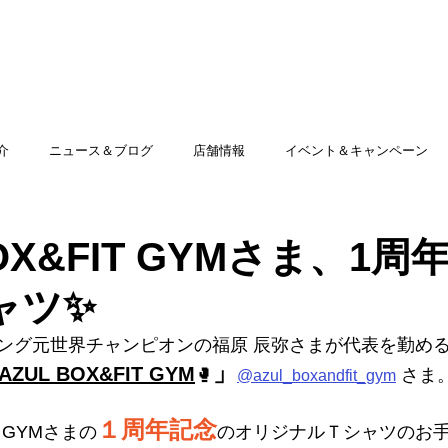
TOP
アミッグセカンドとは
印刷できる商品
介
ニュース＆ブログ
店舗情報
イベント＆キャンペーン
BOX&FIT GYMさま、1
ャツ✨
ング元世界チャンピオンの福原 辰弥さまが代表を勤め
」
AZUL BOX&FIT GYM
🥊
 さま
@azul_boxandfit_gym
１周年記念
T GYMさまの
のオリジナルＴシャツのお