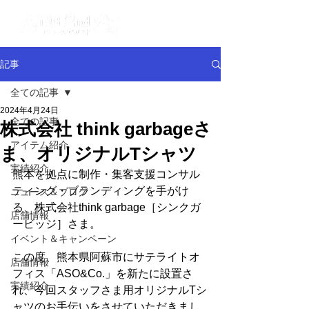
記事
全ての記事
2024年4月24日
全ての記事
株式会社 think garbageさ
アイテム紹介
ま、オリジナルTシャツ
実績紹介
熊本を拠点に制作・集客支援コンサル
ティング・ブランディングを手がけ
ニュース＆ブログ
る、株式会社think garbage［シンクガ
店舗情報
ービッジ］さま。
イベント＆キャンペーン
この度、熊本県阿蘇市にサテライトオ
店舗情報
フィス「ASO&Co.」を新たに設置さ
実績紹介
れ、今回スタッフさま用オリジナルTシ
ャツのお手伝いをさせていただきまし