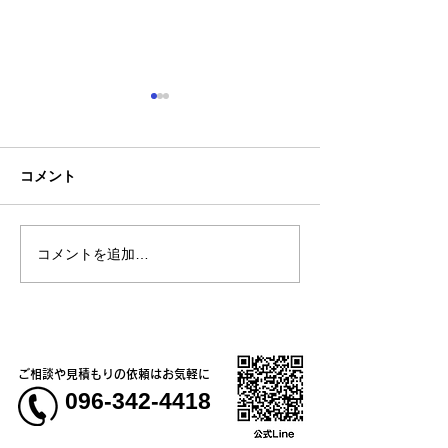
コメント
コメントを追加…
熊本地震明けの営業につ
熊本大学教育学
いてのお知らせ
学校5年生様、ク
ャツ
ご相談や見積もりの依頼はお気軽に
096-342-4418