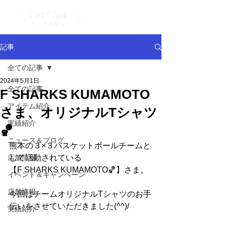
記事
全ての記事
2024年5月1日
全ての記事
F SHARKS KUMAMOTO
アイテム紹介
さま、オリジナルTシャツ
実績紹介
🏀
ニュース＆ブログ
熊本の３×３バスケットボールチームと
店舗情報
して活動されている
【F SHARKS KUMAMOTO🏀】さま。
イベント＆キャンペーン
店舗情報
今回はチームオリジナルTシャツのお手
伝いをさせていただきました(^^)/
実績紹介