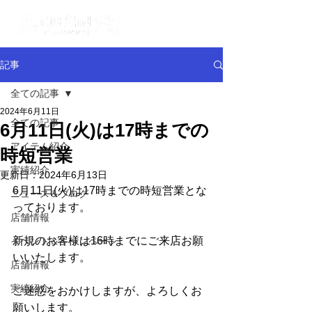
記事
全ての記事
2024年6月11日
全ての記事
6月11日(火)は17時までの
アイテム紹介
時短営業
実績紹介
更新日：
2024年6月13日
6月11日(火)は17時までの時短営業とな
ニュース＆ブログ
っております。
店舗情報
新規のお客様は16時までにご来店お願
イベント＆キャンペーン
いいたします。
店舗情報
実績紹介
ご迷惑をおかけしますが、よろしくお
願いします。