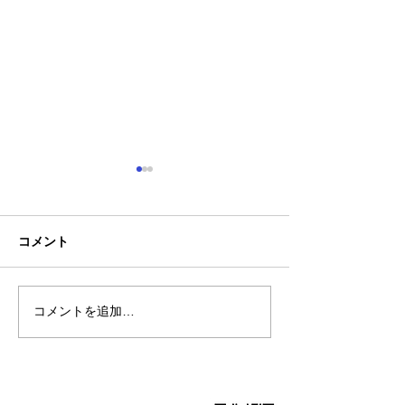
コメント
コメントを追加…
【新商品】接触冷感素材
8月4日(火)は17
で肌に触れた瞬間にひん
での時短営業
やり気持ちいい！2WAYス
トレッチ長袖ブルゾン