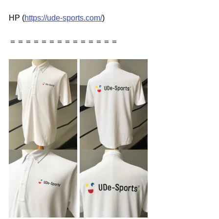
HP 
(
https://ude-sports.com/
) 
＝＝＝＝＝＝＝＝＝＝＝＝＝＝