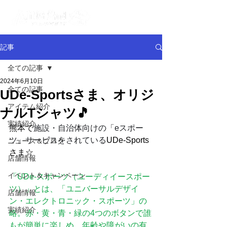
記事
全ての記事
2024年6月10日
全ての記事
UDe-Sportsさま、オリジ
アイテム紹介
ナルTシャツ🎵
実績紹介
熊本で
施設・自治体向けの「eスポー
ツ」サービスをされている
UDe-Sports
ニュース＆ブログ
さま☆
店舗情報
イベント＆キャンペーン
「UDe-スポーツ（ユーディイースポー
ツ）」とは、「ユニバーサルデザイ
店舗情報
ン・エレクトロニック・スポーツ」の
実績紹介
略。赤・黄・青・緑の4つのボタンで誰
もが簡単に楽しめ、年齢や障がいの有