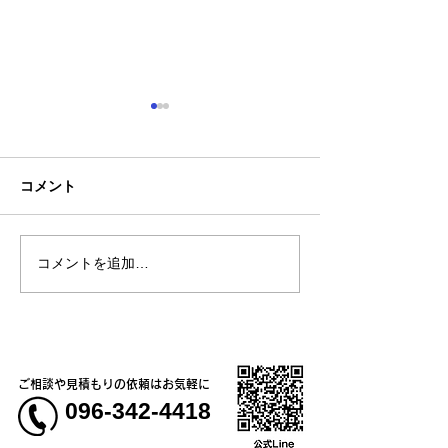
コメント
コメントを追加…
熊本地震明けの営業につ
熊本大学教育学
いてのお知らせ
学校5年生様、ク
ャツ
ご相談や見積もりの依頼はお気軽に
096-342-4418