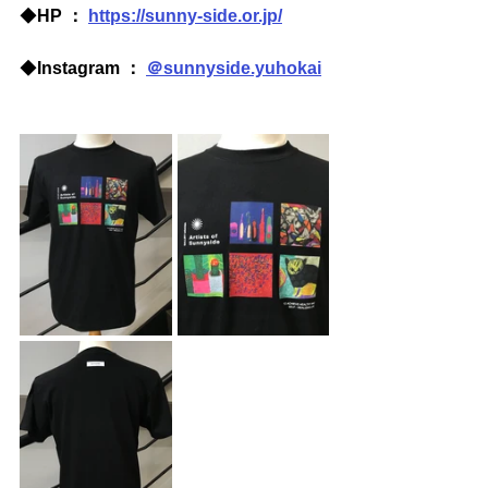
◆
HP ： 
https://sunny-side.or.jp/
◆
Instagram ： 
＠sunnyside.yuhokai