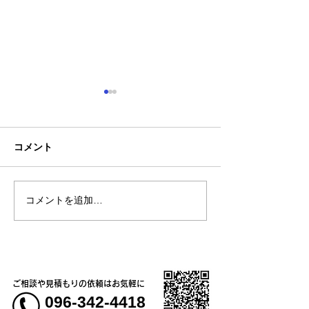
コメント
コメントを追加…
熊本地震明けの営業につ
熊本大学教育学
いてのお知らせ
学校5年生様、ク
ャツ
ご相談や見積もりの依頼はお気軽に
096-342-4418