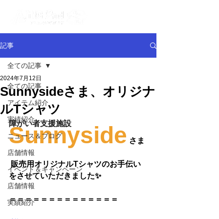
記事
全ての記事
2024年7月12日
全ての記事
Sunnysideさま、オリジナ
アイテム紹介
ルTシャツ
実績紹介
障がい者支援施設  
Sunnyside
ニュース＆ブログ
 さま
店舗情報
販売用オリジナルTシャツのお手伝い
イベント＆キャンペーン
をさせていただきました✨
店舗情報
＝＝＝＝＝＝＝＝＝＝＝＝＝＝
実績紹介