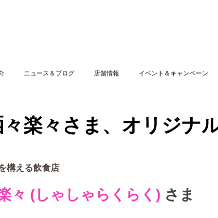
TOP
アミッグセカンドとは
印刷できる商品
介
ニュース＆ブログ
店舗情報
イベント＆キャンペーン
g 洒々楽々さま、オリジナ
を構える飲食店
洒々楽々 (しゃしゃらくらく) 
さま