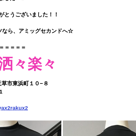
がとうございました！！
ツなら、アミッグセカンドへ☆
＝＝＝＝＝
g 洒々楽々
本県天草市東浜町１０−８
1
ax2rakux2