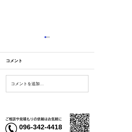
コメント
コメントを追加…
【新商品】現場からビジ
【新商品】ひん
ネス・カジュアルシーン
い、接触冷感T
まで活躍する、高機能ド
ライ鹿の子ポロシャツ！
ご相談や見積もりの依頼はお気軽に
096-342-4418