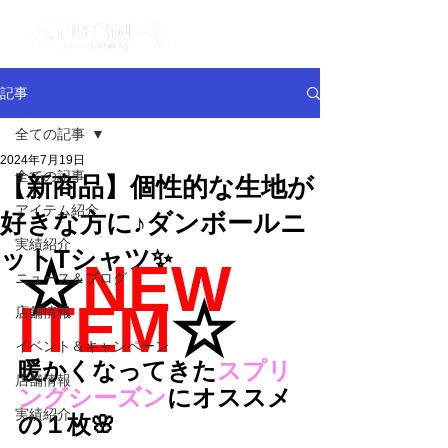
記事
全ての記事
2024年7月19日
全ての記事
【新商品】個性的な生地が
アイテム紹介
好きな方に♪ダンボールニ
実績紹介
ットTシャツ✨
☆
NEW 
ニュース＆ブログ
ITEM
☆
店舗情報
イベント＆キャンペーン
暖かくなってきた
スプリ
店舗情報
ングシーズン
にオススメ
実績紹介
の１枚🌸