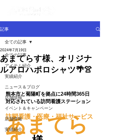
記事
全ての記事
2024年7月19日
全ての記事
あまてらす様、オリジナ
アイテム紹介
ルアロハポロシャツ🌴👚
実績紹介
ニュース＆ブログ
熊本市と菊陽町を拠点に24時間365日
店舗情報
対応されている訪問看護ステーション
イベント＆キャンペーン
訪問看護・医療・福祉サービス
あまてら
店舗情報
す
実績紹介