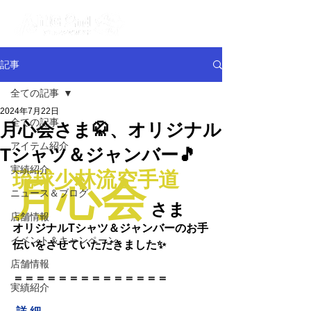
記事
全ての記事
2024年7月22日
全ての記事
月心会さま🥋、オリジナル
アイテム紹介
Tシャツ＆ジャンバー🎵
実績紹介
琉球少林流空手道
月心会
ニュース＆ブログ
 さま
店舗情報
オリジナルTシャツ＆ジャンバーのお手
イベント＆キャンペーン
伝いをさせていただきました✨
店舗情報
＝＝＝＝＝＝＝＝＝＝＝＝＝＝
実績紹介