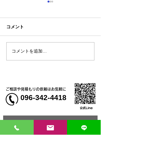
コメント
コメントを追加…
熊本地震明けの営業につ
熊本大学教育学
いてのお知らせ
学校5年生様、ク
ャツ
ご相談や見積もりの依頼はお気軽に
096-342-4418
会社概要・コンセプト