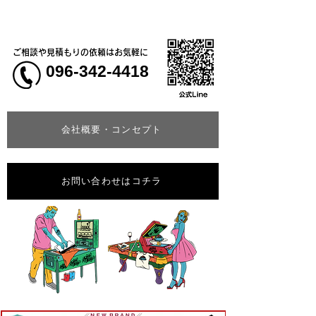
も存在感抜群！ヘビーウ
ャツ＆ベースボ
ェイトガゼット付きＴシ
ツ」
ャツ
ご相談や見積もりの依頼はお気軽に
096-342-4418
会社概要・コンセプト
お問い合わせはコチラ