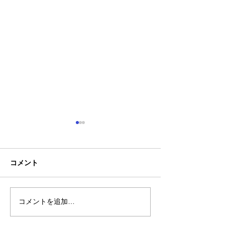
コメント
コメントを追加…
【新商品】スウェットの
【新商品】一目
ような見た目で、１枚で
在感「カモフラ