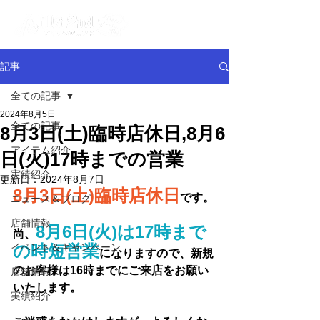
記事
全ての記事
2024年8月5日
全ての記事
8月3日(土)臨時店休日,8月6
アイテム紹介
日(火)17時までの営業
実績紹介
更新日：
2024年8月7日
8月3日(土)臨時店休日
です。
ニュース＆ブログ
店舗情報
8月6日(火)は17時まで
尚、
イベント＆キャンペーン
の時短営業
になりますので、新規
のお客様は16時までにご来店をお願い
店舗情報
いたします。
実績紹介