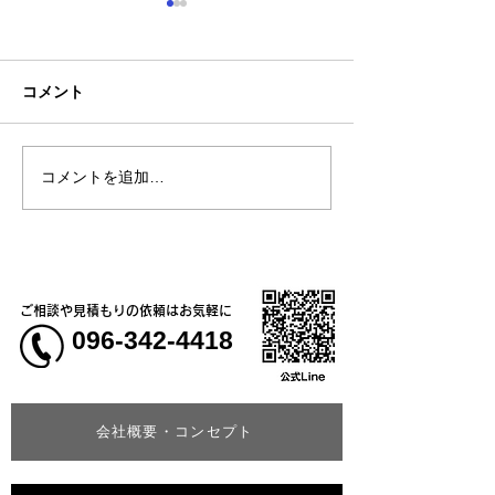
コメント
お盆休みについて
コメントを追加…
【新商品】接触
で肌に触れた瞬
やり気持ちいい！
トレッチ長袖ブ
ご相談や見積もりの依頼はお気軽に
096-342-4418
会社概要・コンセプト