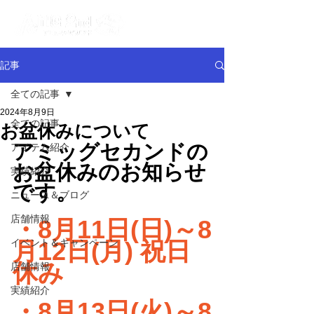
記事
全ての記事
2024年8月9日
全ての記事
お盆休みについて
アミッグセカンドの
アイテム紹介
お盆休みのお知らせ
実績紹介
です。
ニュース＆ブログ
店舗情報
・8月11日(日)～8
イベント＆キャンペーン
月12日(月) 祝日
休み
店舗情報
実績紹介
・8月13日(火)～8