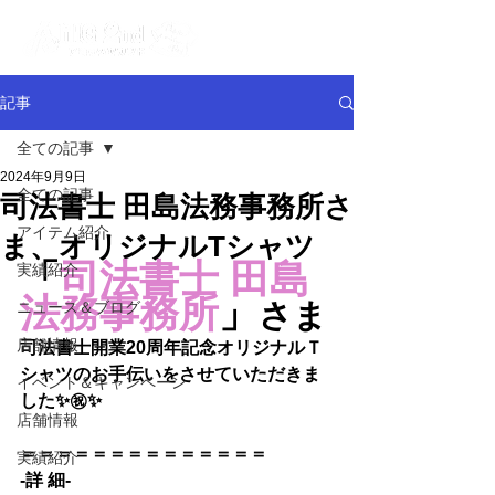
記事
全ての記事
2024年9月9日
全ての記事
司法書士 田島法務事務所さ
アイテム紹介
ま、オリジナルTシャツ
「
司法書士 田島
実績紹介
法務事務所
」
さま
ニュース＆ブログ
店舗情報
司法書士開業20周年記念オリジナルＴ
シャツのお手伝いをさせていただきま
イベント＆キャンペーン
した✨㊗✨
店舗情報
＝＝＝＝＝＝＝＝＝＝＝＝＝＝
実績紹介
-詳 細-