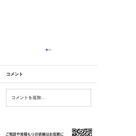
コメント
コメントを追加…
熊本地震明けの営業につ
熊本大学教育学
いてのお知らせ
学校5年生様、ク
ャツ
ご相談や見積もりの依頼はお気軽に