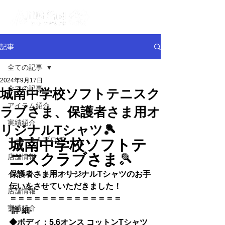
記事
全ての記事
2024年9月17日
全ての記事
城南中学校ソフトテニスク
アイテム紹介
ラブさま、保護者さま用オ
実績紹介
リジナルTシャツ🎾
ニュース＆ブログ
城南中学校ソフトテ
ニスクラブさま
🎾
店舗情報
イベント＆キャンペーン
保護者さま用オリジナルTシャツのお手
伝いをさせていただきました！
店舗情報
＝＝＝＝＝＝＝＝＝＝＝＝＝＝
実績紹介
-詳 細-
◆
ボディ：5.6オンス コットンTシャツ 