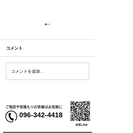
コメント
コメントを追加…
熊本地震明けの営業につ
熊本大学教育学
いてのお知らせ
学校5年生様、ク
ャツ
ご相談や見積もりの依頼はお気軽に
096-342-4418