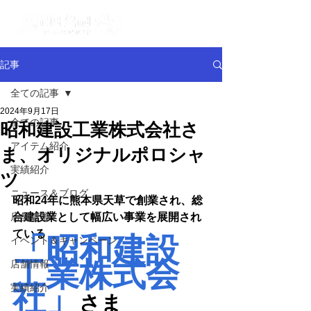
記事
全ての記事
2024年9月17日
全ての記事
昭和建設工業株式会社さ
アイテム紹介
ま、オリジナルポロシャ
実績紹介
ツ
ニュース＆ブログ
昭和24年に熊本県天草で創業され、総
店舗情報
合建設業として幅広い事業を展開され
ている
「昭和建設
イベント＆キャンペーン
工業株式会
店舗情報
社」
実績紹介
さま