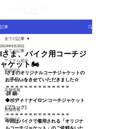
記事
全ての記事
2024年9月30日
全ての記事
Iさま、バイク用コーチジ
アイテム紹介
ャケット🏍
実績紹介
Iさまのオリジナルコーチジャケットの
お手伝いをさせていただきました☆
ニュース＆ブログ
＝＝＝＝＝＝＝＝＝＝＝＝＝＝
店舗情報
-詳 細-
イベント＆キャンペーン
◆
ボディ：ナイロン 
コーチジャケット 
(ブラック)
店舗情報
＝＝＝＝＝＝＝＝＝＝＝＝＝＝
実績紹介
今回はバイク
で着用される「オリジナ
ル
コーチジャケット」のご依頼をいた