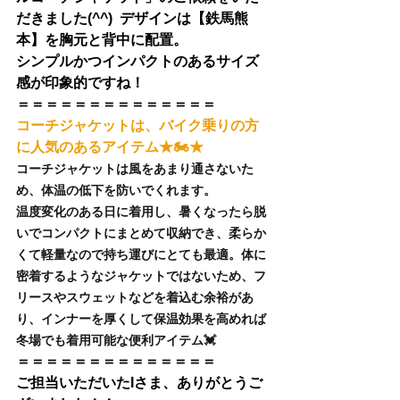
だきました(^^)  デザインは【鉄馬熊
本】を胸元と背中に配置。
シンプルかつインパクトのあるサイズ
感が印象的ですね！
＝＝＝＝＝＝＝＝＝＝＝＝＝＝
コーチジャケットは、バイク乗りの方
に人気のあるアイテム★🏍★
コーチジャケットは風をあまり通さないた
め、体温の低下を防いでくれます。
温度変化のある日に着用し、暑くなったら脱
いでコンパクトにまとめて収納でき、柔らか
くて軽量なので持ち運びにとても最適。体に
密着するようなジャケットではないため、フ
リースやスウェットなどを着込む余裕があ
り、インナーを厚くして保温効果を高めれば
冬場でも着用可能な便利アイテム💓
＝＝＝＝＝＝＝＝＝＝＝＝＝＝
ご担当いただいたI
さま、ありがとうご