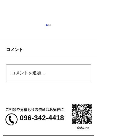
コメント
コメントを追加…
熊本地震明けの営業につ
熊本大学教育学
いてのお知らせ
学校5年生様、ク
ャツ
ご相談や見積もりの依頼はお気軽に
096-342-4418