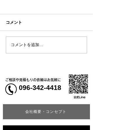
コメント
コメントを追加…
熊本地震明けの営業につ
熊本大学教育学
いてのお知らせ
学校5年生様、ク
ャツ
ご相談や見積もりの依頼はお気軽に
096-342-4418
会社概要・コンセプト