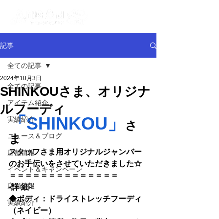
記事
全ての記事
2024年10月3日
全ての記事
SHINKOUさま、オリジナ
アイテム紹介
ルフーディ
「SHINKOU」
実績紹介
さ
ニュース＆ブログ
ま
スタッフさま用オリジナルジャンバー
店舗情報
のお手伝いをさせていただきました☆
イベント＆キャンペーン
＝＝＝＝＝＝＝＝＝＝＝＝＝＝
店舗情報
-詳 細-
◆
ボディ：ドライストレッチフーディ
実績紹介
（ネイビー）