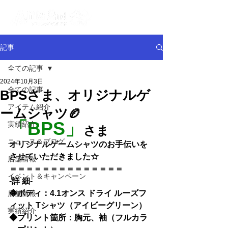
記事
全ての記事
2024年10月3日
全ての記事
BPSさま、オリジナルゲ
アイテム紹介
ームシャツ🏉
「BPS」
実績紹介
さま
ニュース＆ブログ
オリジナルゲームシャツのお手伝いを
させていただきました☆
店舗情報
＝＝＝＝＝＝＝＝＝＝＝＝＝＝
イベント＆キャンペーン
-詳 細-
◆
ボディ：4.1オンス ドライ ルーズフ
店舗情報
ィット Tシャツ（アイビーグリーン）
実績紹介
◆
プリント箇所：胸元、袖（フルカラ