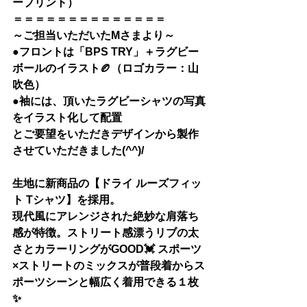
ープリント）
＝＝＝＝＝＝＝＝＝＝＝＝＝＝
～ご担当いただいたMさまより～
●フロントは「BPS TRY」＋ラグビー
ボールのイラスト🏉（ロゴカラー：山
吹色）
●袖には、頂いたラグビーシャツの写真
をイラスト化して配置
とご要望をいただきデザインから製作
させていただきました(^^)/
生地に新商品の【
ドライ ルーズフィッ
ト Tシャツ
】を採用。
現代風にアレンジされた絶妙な肩落ち
感が特徴。ストリート感漂うリブの太
さとカラーリングがGOOD💓 スポーツ
×ストリートのミックスが普段着からス
ポーツシーンと幅広く着用できる１枚
✨