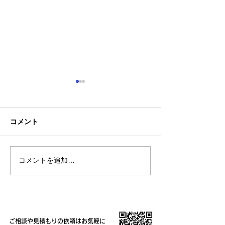
コメント
コメントを追加…
熊本地震明けの営業につ
熊本大学教育学
いてのお知らせ
学校5年生様、ク
ャツ
ご相談や見積もりの依頼はお気軽に