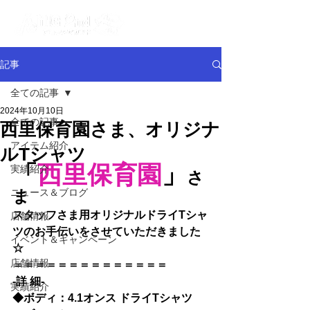
記事
全ての記事
2024年10月10日
全ての記事
西里保育園さま、オリジナ
アイテム紹介
ルTシャツ
「
西里保育園
」
実績紹介
さ
ニュース＆ブログ
ま
スタッフさま用オリジナルドライTシャ
店舗情報
ツのお手伝いをさせていただきました
イベント＆キャンペーン
☆
店舗情報
＝＝＝＝＝＝＝＝＝＝＝＝＝＝
-詳 細-
実績紹介
◆
ボディ：4.1オンス ドライTシャツ