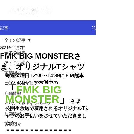
記事
全ての記事
2024年11月7日
全ての記事
FMK BIG MONSTERさ
アイテム紹介
ま、オリジナルTシャツ
実績紹介
毎週金曜日 12:00～14:39にＦＭ熊本
（77.4MHz）で放送中の
ニュース＆ブログ
「
FMK BIG 
店舗情報
MONSTER
」
さま
イベント＆キャンペーン
公開生放送で着用されるオリジナルTシ
店舗情報
ャツのお手伝いをさせていただきまし
た☆
実績紹介
＝＝＝＝＝＝＝＝＝＝＝＝＝＝