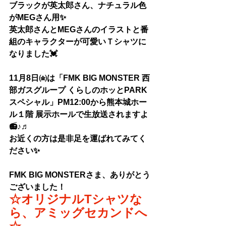
ブラックが英太郎さん、ナチュラル色
がMEGさん用✨
英太郎さんとMEGさんのイラストと番
組のキャラクターが可愛いＴシャツに
なりました💓
11月8日㈮は「FMK BIG MONSTER 西
部ガスグループ くらしのホッとPARK
スペシャル」PM12:00から
熊本城ホー
ル１階 展示ホール
で生放送されますよ
📻♪♬
お近くの方は是非足を運ばれてみてく
ださい✨
FMK BIG MONSTERさま、ありがとう
ございました！
☆オリジナルTシャツな
ら、アミッグセカンドへ