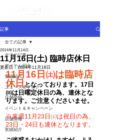
記事
全ての記事
2024年11月14日
全ての記事
11月16日(土) 臨時店休日
アイテム紹介
更新日：
2024年11月18日
11月16日㈯は臨時店
実績紹介
休日
となっております。17日
ニュース＆ブログ
㈰は日曜定休日の為、連休とな
店舗情報
ります。ご注意くださいませ。
イベント＆キャンペーン
※来週11月23日㈯は祝日の為、
店舗情報
23日・24日も連休となります。
実績紹介