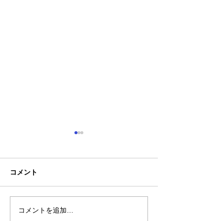
コメント
お盆休みについ
コメントを追加…
【新商品】一目を引く存