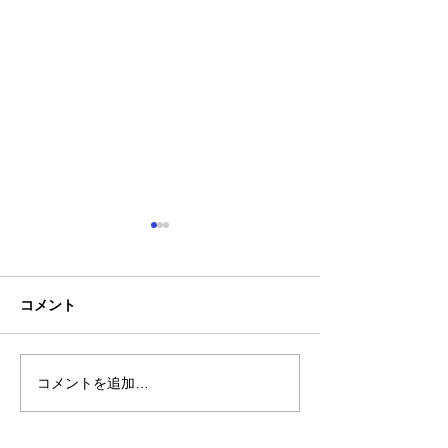
コメント
コメントを追加…
熊本地震明けの営業につ
熊本大学教育学
いてのお知らせ
学校5年生様、ク
ャツ