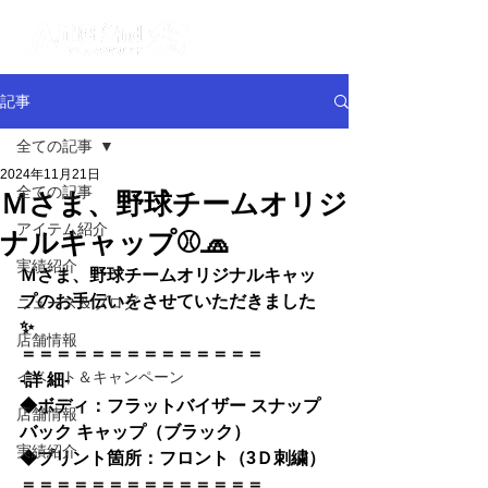
記事
全ての記事
2024年11月21日
全ての記事
Ｍさま、野球チームオリジ
アイテム紹介
ナルキャップ⚾🧢
実績紹介
Ｍさま、野球チームオリジナルキャッ
プのお手伝いをさせていただきました
ニュース＆ブログ
✨
店舗情報
＝＝＝＝＝＝＝＝＝＝＝＝＝＝
イベント＆キャンペーン
-詳 細-
◆
ボディ：
フラットバイザー スナップ
店舗情報
バック キャップ
（ブラック）
実績紹介
◆
プリント箇所：フロント（3Ｄ刺繍）
＝＝＝＝＝＝＝＝＝＝＝＝＝＝