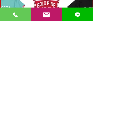
〒862-0971 熊本市中央区大江３丁目7-5
​Phone
096-342-4418
Fax
096-342-4880
登録番号 T7330001029726
【営業時間】9:30〜19:30
【1月・2月／冬季営業時間】9:30～19：00
【休み】日曜・祝日
※今月の営業スケジュールはコチラ
【駐車場】契約駐車場をご利用くださいませ。
満車の場合は近隣のコインパーキングをご利用くださ