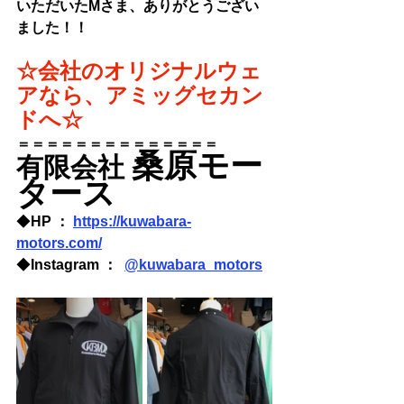
いただいたMさま、ありがとうござい
ました！！
☆会社のオリジナルウェ
アなら、アミッグセカン
ドへ☆
＝＝＝＝＝＝＝＝＝＝＝＝＝＝
桑原モー
有限会社 
タース
◆
HP ： 
https://kuwabara-
motors.com/
◆
Instagram ：  
@kuwabara_motors