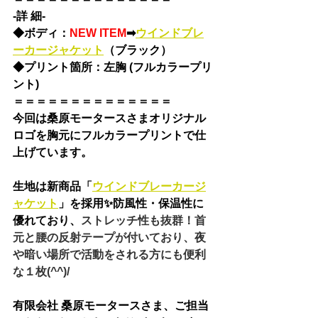
-詳 細-
◆
ボディ：
NEW ITEM
➡
ウインドブレ
ーカージャケット
（ブラック）
◆
プリント箇所：左胸 (フルカラープリ
ント)
＝＝＝＝＝＝＝＝＝＝＝＝＝＝
今回は桑原モータースさまオリジナル
ロゴを胸元にフルカラープリントで仕
上げています。
生地は
新商品「
ウインドブレーカージ
ャケット
」を採用✨
防風性・保温性に
優れており、
ストレッチ性も抜群！首
元と腰の反射テープが付いており、夜
や暗い場所で活動をされる方にも便利
な１枚(^^)/
有限会社 桑原モータースさま
、ご担当