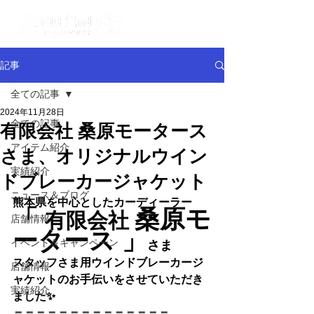
記事
全ての記事
2024年11月28日
全ての記事
有限会社 桑原モータース
アイテム紹介
さま、オリジナルウイン
実績紹介
ドブレーカージャケット
ニュース＆ブログ
熊本県を中心としたカーディーラー
「
桑原モ
有限会社 
店舗情報
ータース
 」
イベント＆キャンペーン
さま
スタッフさま用ウインドブレーカージ
店舗情報
ャケットのお手伝いをさせていただき
実績紹介
ました✨
＝＝＝＝＝＝＝＝＝＝＝＝＝＝