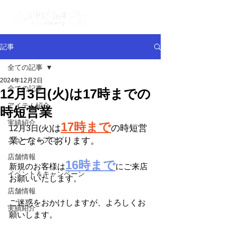
記事
全ての記事
2024年12月2日
全ての記事
12月3日(火)は17時までの
アイテム紹介
時短営業
実績紹介
17時まで
は
の時短営
12月3日(火)
ニュース＆ブログ
業となっております。
店舗情報
16時まで
新規のお客様は
にご来店
イベント＆キャンペーン
お願いいたします。
店舗情報
ご迷惑をおかけしますが、よろしくお
実績紹介
願いします。