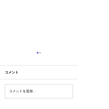
コメント
コメントを追加…
熊本地震明けの営業につ
熊本大学教育学
いてのお知らせ
学校5年生様、ク
ャツ