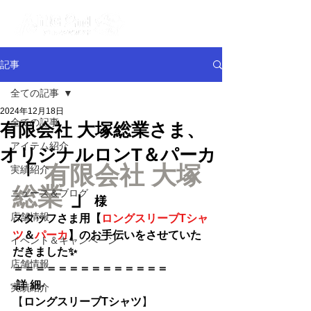
記事
全ての記事
2024年12月18日
全ての記事
有限会社 大塚総業さま、
アイテム紹介
オリジナルロンT＆パーカ
「
有限会社 大塚
実績紹介
総業
」
ニュース＆ブログ
様
店舗情報
スタッフさま用【
ロングスリーブTシャ
ツ
＆
パーカ
】のお手伝いをさせていた
イベント＆キャンペーン
だきました✨
店舗情報
＝＝＝＝＝＝＝＝＝＝＝＝＝＝
-詳 細-
実績紹介
【
ロングスリーブTシャツ
】