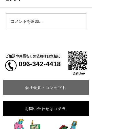
コメントを追加…
【新商品】接触冷感素材
8月4日(火)は17
で肌に触れた瞬間にひん
での時短営業
やり気持ちいい！2WAYス
トレッチ長袖ブルゾン
ご相談や見積もりの依頼はお気軽に
096-342-4418
会社概要・コンセプト
お問い合わせはコチラ