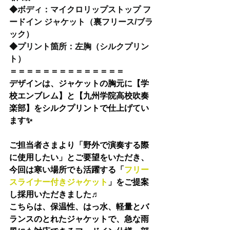
◆
ボディ：マイクロリップストップ フ
ードイン ジャケット（裏フリース/ブラ
ック）
◆
プリント箇所：左胸（シルクプリン
ト）
＝＝＝＝＝＝＝＝＝＝＝＝＝＝
デザインは、ジャケットの胸元に【学
校エンブレム】と【九州学院高校吹奏
楽部】をシルクプリントで仕上げてい
ます✨
ご担当者さまより「野外で演奏する際
に使用したい」とご要望をいただき、
今回は
寒い場所でも活躍する
「
フリー
スライナー付きジャケット
」をご提案
し採用いただきました♬
こちらは、保温性、はっ水、軽量とバ
ランスのとれたジャケットで、急な雨