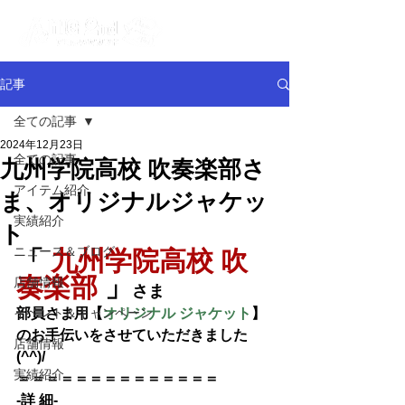
記事
全ての記事
2024年12月23日
全ての記事
九州学院高校 吹奏楽部さ
アイテム紹介
ま、オリジナルジャケッ
実績紹介
ト
ニュース＆ブログ
「
九州学院高校 吹
奏楽部
」
店舗情報
さま
イベント＆キャンペーン
部員さま用【
オリジナル ジャケット
】
のお手伝いをさせていただきました
店舗情報
(^^)/
実績紹介
＝＝＝＝＝＝＝＝＝＝＝＝＝＝
-詳 細-