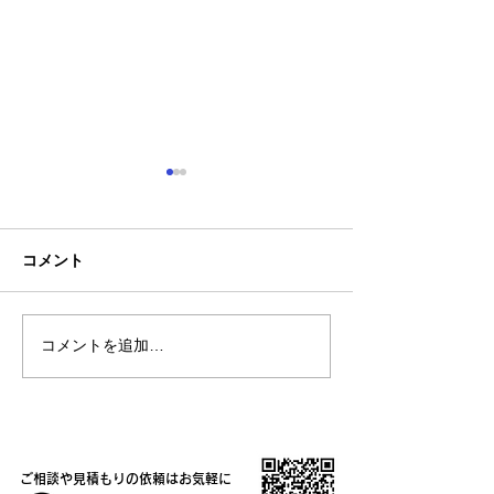
コメント
コメントを追加…
熊本地震明けの営業につ
熊本大学教育学
いてのお知らせ
学校5年生様、ク
ャツ
ご相談や見積もりの依頼はお気軽に