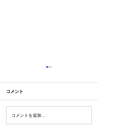
コメント
コメントを追加…
熊本地震明けの営業につ
熊本大学教育学
いてのお知らせ
学校5年生様、ク
ャツ