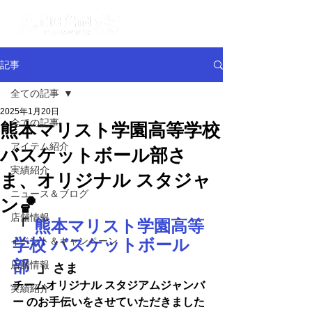
記事
全ての記事
2025年1月20日
全ての記事
熊本マリスト学園高等学校
アイテム紹介
バスケットボール部さ
実績紹介
ま、オリジナル スタジャ
ニュース＆ブログ
ン🏀
店舗情報
「
熊本マリスト学園高等
イベント＆キャンペーン
学校 バスケットボール
部
」
店舗情報
さま
チームオリジナル スタジアムジャンバ
実績紹介
ー 
のお手伝いをさせていただきました