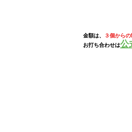
金額は、
３個からの制
公
お打ち合わせは