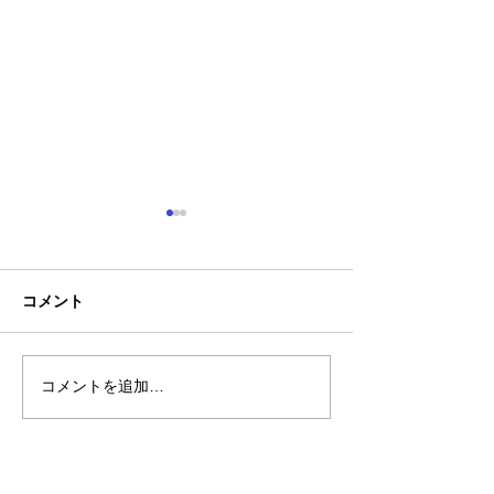
コメント
お盆休みについて
コメントを追加…
【新商品】接触
で肌に触れた瞬
やり気持ちいい！
トレッチ長袖ブ