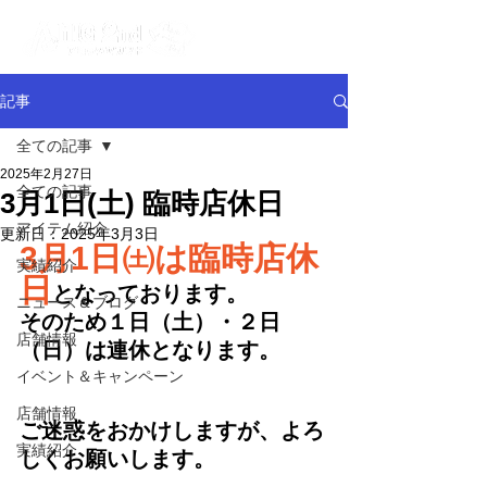
記事
全ての記事
2025年2月27日
全ての記事
3月1日(土) 臨時店休日
アイテム紹介
更新日：
2025年3月3日
3月1日㈯は臨時店休
実績紹介
日
となっております。
ニュース＆ブログ
そのため１日（土）・２日
店舗情報
（日）は連休となります。
イベント＆キャンペーン
店舗情報
ご迷惑をおかけしますが、よろ
実績紹介
しくお願いします。