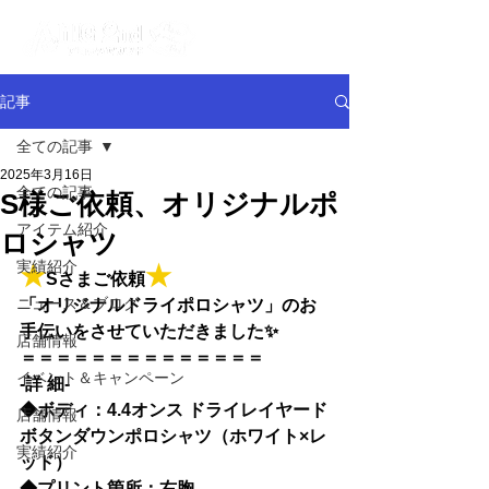
記事
全ての記事
2025年3月16日
全ての記事
S様ご依頼、オリジナルポ
アイテム紹介
ロシャツ
実績紹介
★
★
Sさまご依頼
ニュース＆ブログ
「オリジナルドライポロシャツ」のお
手伝いをさせていただきました✨
店舗情報
＝＝＝＝＝＝＝＝＝＝＝
＝＝＝
イベント＆キャンペーン
-詳 細-
◆
ボディ：4.4オンス ドライレイヤード
店舗情報
ボタンダウンポロシャツ（ホワイト×レ
実績紹介
ッド）
◆
プリント箇所：右胸