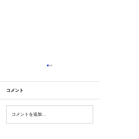
コメント
お盆休みについて
コメントを追加…
【新商品】接触
で肌に触れた瞬
やり気持ちいい！
トレッチ長袖ブ