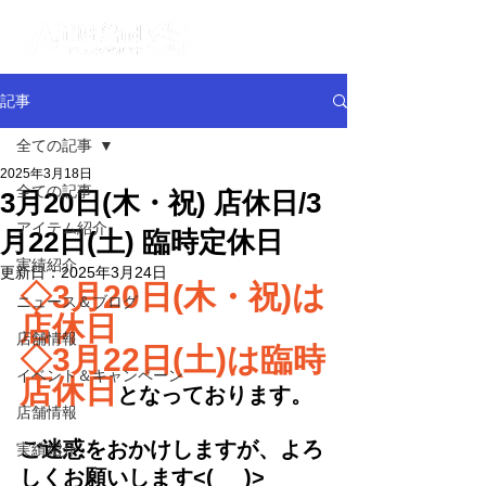
記事
全ての記事
2025年3月18日
全ての記事
3月20日(木・祝) 店休日/3
アイテム紹介
月22日(土) 臨時定休日
実績紹介
更新日：
2025年3月24日
◇3月20日(木・祝)は
ニュース＆ブログ
店休日
店舗情報
◇3月22日(土)は臨時
イベント＆キャンペーン
店休日
となっております。
店舗情報
ご迷惑をおかけしますが、よろ
実績紹介
しくお願いします<(_ _)>