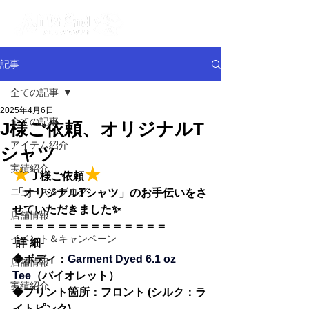
記事
全ての記事
2025年4月6日
全ての記事
J様ご依頼、オリジナルT
アイテム紹介
シャツ
実績紹介
★
★
Ｊ様ご依頼
ニュース＆ブログ
「オリジナルTシャツ」のお手伝いをさ
せていただきました✨
店舗情報
＝＝＝＝＝＝＝＝＝＝＝＝＝＝
イベント＆キャンペーン
-詳 細-
◆
ボディ：
Garment Dyed 6.1 oz 
店舗情報
Tee
（バイオレット）
実績紹介
◆
プリント箇所：フロント (シルク：ラ
イトピンク)