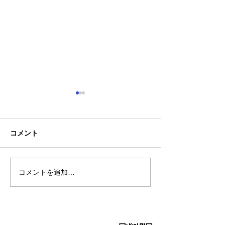
コメント
コメントを追加…
熊本地震明けの営業につ
熊本大学教育学
いてのお知らせ
学校5年生様、ク
ャツ