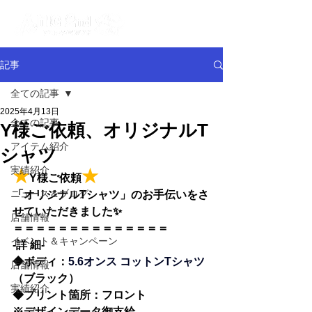
記事
全ての記事
2025年4月13日
全ての記事
Y様ご依頼、オリジナルT
アイテム紹介
シャツ
実績紹介
★
★
Y様ご依頼
ニュース＆ブログ
「オリジナルTシャツ」のお手伝いをさ
せていただきました✨
店舗情報
＝＝＝＝＝＝＝＝＝＝＝＝＝＝
イベント＆キャンペーン
-詳 細-
◆
ボディ：
5.6オンス コットンTシャツ
店舗情報
（ブラック）
実績紹介
◆
プリント箇所：フロント
※デザインデータ御支給