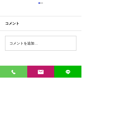
コメント
コメントを追加…
【新商品】一目を引く存
【新商品】接触
在感「カモフラージュTシ
で肌に触れた瞬
ャツ＆ベースボールシャ
やり気持ちいい！
ツ」
トレッチ長袖ブ
ご相談や見積もりの依頼はお気軽に
096-342-4418
会社概要・コンセプト