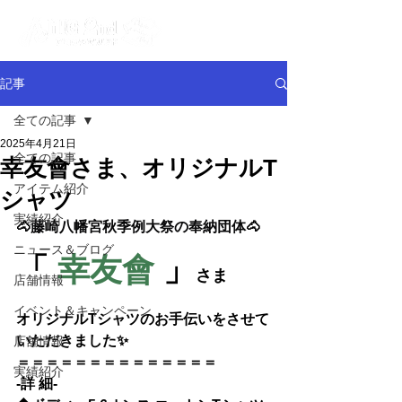
記事
全ての記事
2025年4月21日
全ての記事
幸友會さま、オリジナルT
アイテム紹介
シャツ
実績紹介
🐴
藤崎八幡宮秋季例大祭の奉納団体
🐴
ニュース＆ブログ
「 
幸友會
 」
さま
店舗情報
イベント＆キャンペーン
オリジナルTシャツのお手伝いをさせて
いただきました✨
店舗情報
＝＝＝＝＝＝＝＝＝＝＝＝＝＝
実績紹介
-詳 細-