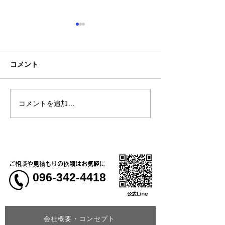
コメント
コメントを追加…
熊本地震明けの営業につ
熊本大学教育学
いてのお知らせ
学校5年生様、ク
ャツ
ご相談や見積もりの依頼はお気軽に
096-342-4418
会社概要・コンセプト