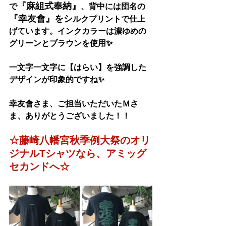
『
麻組式奉納
』
で
、背中には団名の
『
幸友會
』をシ
ルクプリントで仕上
げています。インクカラーは濃ゆめの
グリーンとブラウンを使用✨
一文字一文字に【はらい】を強調した
デザインが印象的ですね✨
幸友會さま、ご担当いただいたＭさ
ま、ありがとうございました！！
☆
藤崎八幡宮秋季例大祭
のオリ
ジナルTシャツなら、アミッグ
セカンドへ☆