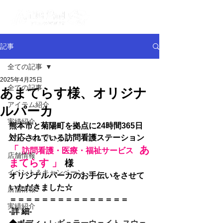
記事
全ての記事
2025年4月25日
全ての記事
あまてらす様、オリジナ
アイテム紹介
ルパーカ
実績紹介
熊本市と菊陽町を拠点に24時間365日
対応されている訪問看護ステーション
ニュース＆ブログ
「 
  あ
訪問看護・医療・福祉サービス
店舗情報
まてらす 」
様
イベント＆キャンペーン
オリジナルパーカのお手伝いをさせて
いただきました☆
店舗情報
＝＝＝＝＝＝＝＝＝＝＝＝＝＝
＝
実績紹介
-詳 細-