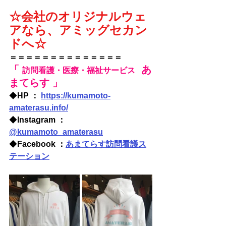
☆会社のオリジナルウェ
アなら、アミッグセカン
ドへ☆
＝＝＝＝＝＝＝＝＝＝＝＝＝＝
「 
  あ
訪問看護・医療・福祉サービス
まてらす 」
◆
HP ： 
https://kumamoto-
amaterasu.info/
◆
Instagram
 ：
@kumamoto_amaterasu
◆
Facebook ：
あまてらす訪問看護ス
テーション