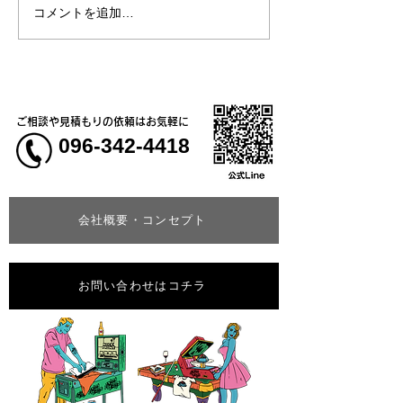
コメントを追加…
熊本地震明けの営業につ
熊本大学教育学
いてのお知らせ
学校5年生様、ク
ャツ
ご相談や見積もりの依頼はお気軽に
096-342-4418
会社概要・コンセプト
お問い合わせはコチラ