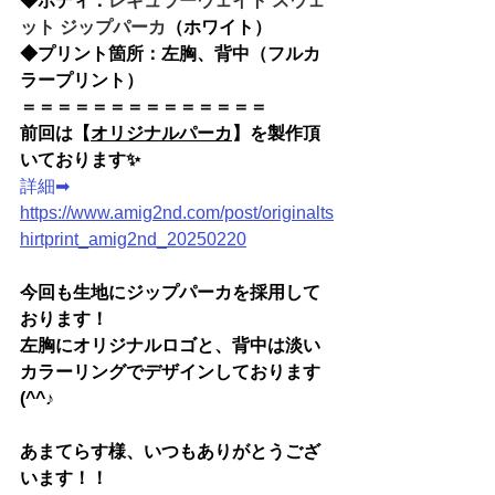
◆
ボディ：
レギュラーウェイト スウェ
ット ジップパーカ
（ホワイト）
◆
プリント箇所：左胸、背中（フルカ
ラープリント）
＝＝＝＝＝＝＝＝＝＝＝＝＝＝
前回は【
オリジナルパーカ
】を製作頂
いております✨
詳細➡ 
https://www.amig2nd.com/post/originalts
hirtprint_amig2nd_20250220
今回も生地にジップパーカを採用して
おります！
左胸にオリジナルロゴと、背中は淡い
カラーリングでデザインしております
(^^♪
あまてらす様
、いつもありがとうござ
います！！