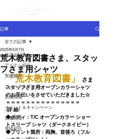
記事
全ての記事
2025年5月7日
全ての記事
荒木教育図書さま、スタッ
アイテム紹介
フさま用シャツ
実績紹介
「
荒木教育図書
」
さま
ニュース＆ブログ
スタッフさま用オープンカラーシャツ
のお手伝いをさせていただきました☆
店舗情報
＝＝＝＝＝＝＝＝＝＝＝＝＝＝
＝
イベント＆キャンペーン
-詳 細-
◆
ボディ：
T/C オープンカラー ショー
店舗情報
トスリーブ シャツ
（ダークネイビー）
実績紹介
◆
プリント箇所：両胸、首後ろ（フル