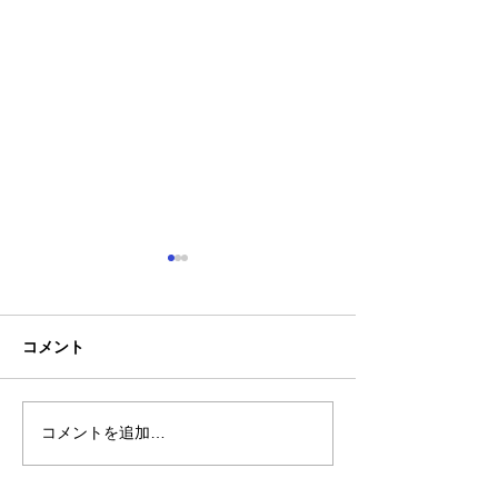
コメント
コメントを追加…
熊本地震明けの営業につ
熊本大学教育学
いてのお知らせ
学校5年生様、ク
ャツ