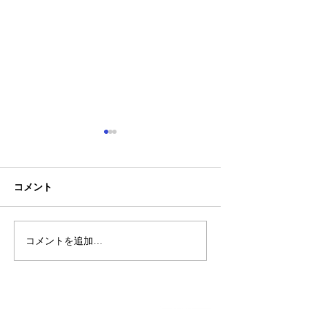
コメント
コメントを追加…
熊本地震明けの営業につ
熊本大学教育学
いてのお知らせ
学校5年生様、ク
ャツ