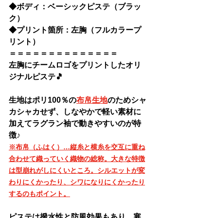
◆
ボディ：
ベーシックピステ
（ブラッ
ク）
◆
プリント箇所：左胸（フルカラープ
リント）
＝＝＝＝＝＝＝＝＝＝＝＝＝＝
左胸にチームロゴをプリントしたオリ
ジナルピステ🎵
生地はポリ100％の
布帛生地
のためシャ
カシャカせず、しなやかで軽い素材に
加えてラグラン袖で動きやすいのが特
徴♪
※布帛（ふはく）…縦糸と横糸を交互に重ね
合わせて織っていく織物の総称。大きな特徴
は型崩れがしにくいところ。シルエットが変
わりにくかったり、シワになりにくかったり
するのもポイント。
ピステは撥水性と防風効果もあり、寒