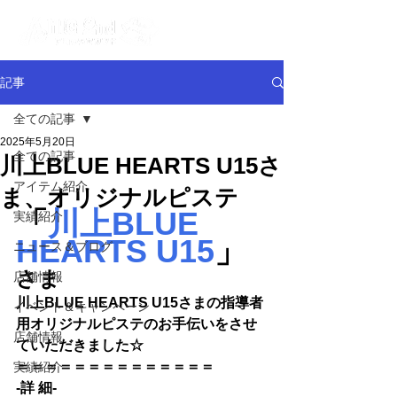
記事
全ての記事
2025年5月20日
全ての記事
川上BLUE HEARTS U15さ
アイテム紹介
ま、オリジナルピステ
「
川上BLUE 
実績紹介
HEARTS U15
」
ニュース＆ブログ
さま
店舗情報
川上BLUE HEARTS U15さまの指導者
イベント＆キャンペーン
用オリジナルピステのお手伝いをさせ
店舗情報
ていただきました☆
＝＝＝＝＝＝＝＝＝＝＝＝＝＝
実績紹介
-詳 細-