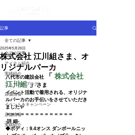
記事
全ての記事
2025年5月26日
全ての記事
株式会社 江川組さま、オ
アイテム紹介
リジナルパーカ
実績紹介
「
株式会社 
八代市の建設会社
江川組
 」
ニュース＆ブログ
さま
イベント活動で着用される、オリジナ
店舗情報
ルパーカのお手伝いをさせていただき
イベント＆キャンペーン
ました✨
＝＝＝＝＝＝＝＝＝＝＝＝＝＝
店舗情報
-詳 細-
実績紹介
◆
ボディ：
9.4オンス ダンボールニッ