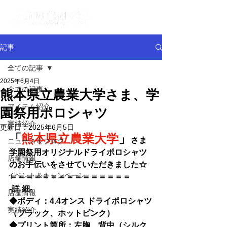
記事
全ての記事
2025年6月4日
全ての記事
熊本県立農業大学さま、学
アイテム紹介
園祭用ポロシャツ
実績紹介
更新日：
2025年6月5日
「
熊本県立農業大学
」
さま
ニュース＆ブログ
学園祭用オリジナルドライポロシャツ
店舗情報
のお手伝いをさせていただきました☆
イベント＆キャンペーン
＝＝＝＝＝＝＝＝＝＝＝＝＝＝
＝
-詳 細-
店舗情報
◆ボディ：4.4オンス ドライポロシャツ
実績紹介
（ブラック、ホットピンク）
◆
プリント箇所：左胸、背中（シルク