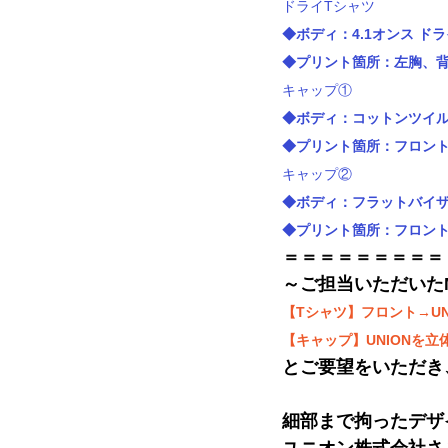
ドライTシャツ
◆
ボディ：
4.1オンス ド
◆
プリント箇所：左胸、
キャップ①
◆
ボディ：
コットンツイ
◆
プリント箇所：フロン
キャップ②
◆
ボディ：
フラットバイ
◆
プリント箇所：フロント
＝＝＝＝＝＝＝＝＝
～ご担当いただいた
【Tシャツ】フロント→UNI
【キャップ】UNIONを
とご要望をいただき
細部まで拘ったデザ