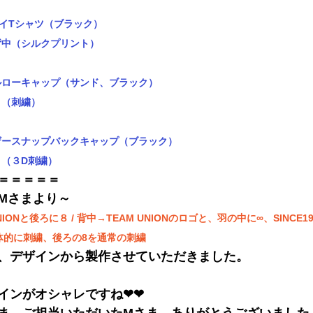
ライTシャツ
（ブラック）
背中（シルクプリント）
ルローキャップ
（サンド、ブラック）
ト（刺繍）
ザースナップバックキャップ（ブラック）
（３D刺繍）
＝＝＝＝＝
Mさまより～
ONと後ろに８ / 背中→TEAM UNIONのロゴと、羽の中に∞、SINCE19
立体的に刺繍、後ろの8を通常の刺繍
、デザインから製作させていただきました。
インがオシャレですね❤❤