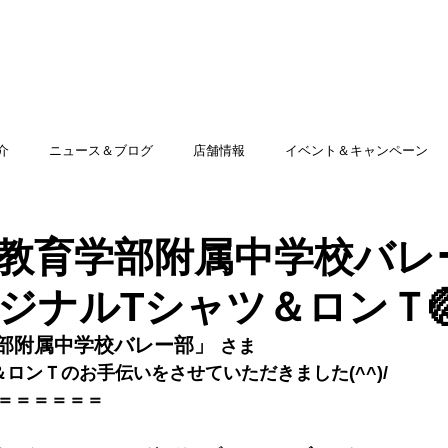
TOP
アミッグセカンドとは
印刷できる商品
介
ニュース＆ブログ
店舗情報
イベント＆キャンペーン
教育学部附属中学校バレ
ジナルTシャツ＆ロンＴ
部附属中学校バレー部
」
さま
＆
ロンＴ
のお手伝いをさせていただきました(^^)/
＝＝＝＝＝
＝