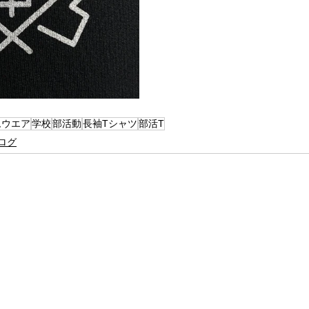
ムウエア
学校
部活動
長袖Tシャツ
部活T
ログ