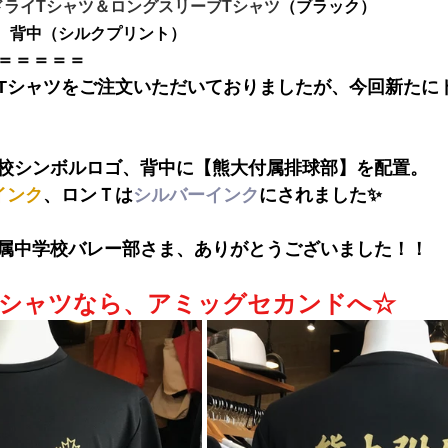
 ドライTシャツ＆ロングスリーブTシャツ
（ブラック）
、背中（シルクプリント）
＝＝＝＝＝
Tシャツをご注文いただいておりましたが、今回新たに
校シンボルロゴ、背中に【熊大付属排球部】を配置。
インク
、ロンＴは
シルバーインク
にされました✨
属中学校バレー部さま
、ありがとうございました！！
Tシャツなら、アミッグセカンドへ☆