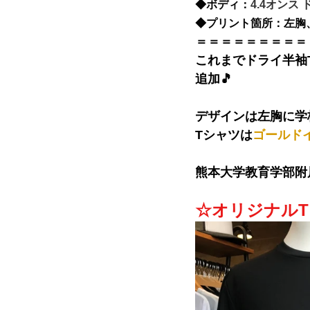
◆
ボディ：
4.4オンス
◆
プリント箇所：左胸
＝＝＝＝＝＝＝＝＝
これまでドライ半袖
追加🎵
デザインは左胸に学
Tシャツは
ゴールド
熊本大学教育学部附
☆オリジナル