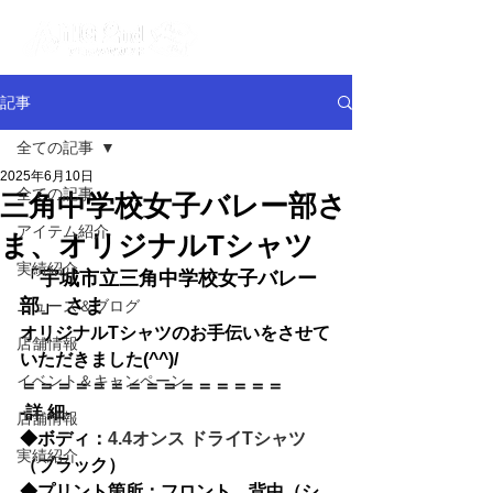
記事
全ての記事
2025年6月10日
全ての記事
三角中学校女子バレー部さ
アイテム紹介
ま、オリジナルTシャツ
実績紹介
「
宇城市立三角中学校女子バレー
部
」
さま
ニュース＆ブログ
オリジナル
Tシャツのお手伝いをさせて
店舗情報
いただきました(^^)/
イベント＆キャンペーン
＝＝＝＝＝＝＝＝＝＝＝＝＝＝
＝
-詳 細-
店舗情報
◆
ボディ：
4.4オンス ドライTシャツ
実績紹介
（ブラック）
◆
プリント箇所：フロント、背中（シ