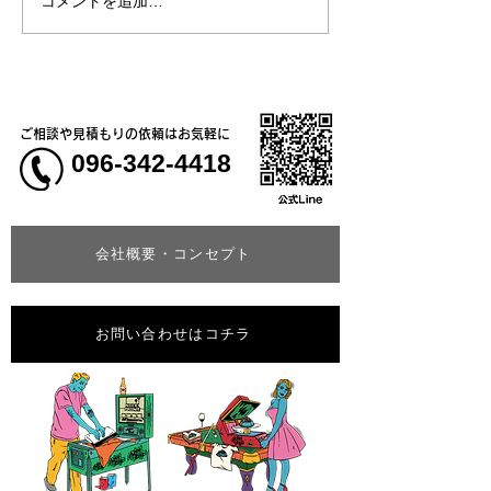
コメントを追加…
熊本地震明けの営業につ
熊本大学教育学
いてのお知らせ
学校5年生様、ク
ャツ
ご相談や見積もりの依頼はお気軽に
096-342-4418
会社概要・コンセプト
お問い合わせはコチラ