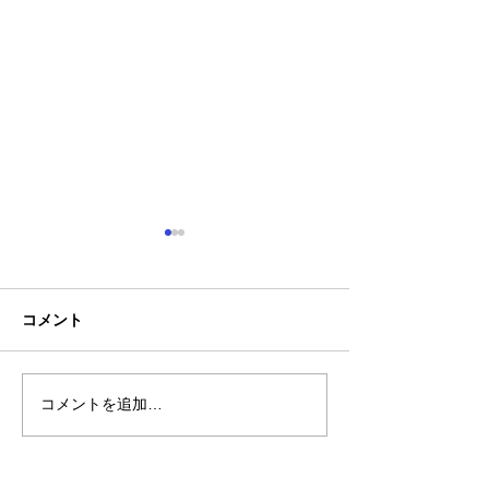
コメント
コメントを追加…
熊本地震明けの営業につ
熊本大学教育学
いてのお知らせ
学校5年生様、ク
ャツ