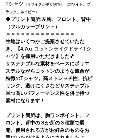
Tシャツ
（リサイクルポリ50%）
（ホワイト、ブ
ラック、ネイビー）
◆
プリント箇所:左胸、フロント、背中
（フルカラープリント）
＝＝＝＝＝＝＝＝＝＝＝＝＝＝
生地はいくつかご提案させていただ
き、【
4.7oz 
コットンライクドライTシ
ャツ
】を採用いただきました🎵
サステナブルな素材をベースにポリエ
ステルながらコットンのような風合が
特徴のTシャツ。高ストレッチ性、抗ピ
リング、透けにくさなどサステナブル
且つ高いパフォーマンス性を併せ持つ
素材になります！
プリント箇所は、胸ワンポイント、フ
ロント、背中の３か所の３種類で展
開。使用される方がお好みのものをお
選びいただけるようにされましたよ。