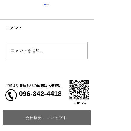
コメント
コメントを追加…
熊本地震明けの営業につ
熊本大学教育学
いてのお知らせ
学校5年生様、ク
ャツ
ご相談や見積もりの依頼はお気軽に
096-342-4418
会社概要・コンセプト