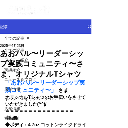
記事
全ての記事
2025年6月23日
全ての記事
あおハル〜リーダーシッ
アイテム紹介
プ実践コミュニティ〜さ
実績紹介
ま、オリジナルTシャツ
ニュース＆ブログ
「
あおハル〜リーダーシップ実
店舗情報
践コミュニティ〜
」
さま
オリジナル
Tシャツのお手伝いをさせて
イベント＆キャンペーン
いただきました(^^)/
店舗情報
＝＝＝＝＝＝＝＝＝＝＝＝＝＝
＝
-詳 細-
実績紹介
◆
ボディ：
4.7oz 
コットンライクドライ