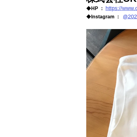
https://www
◆
HP ： 
202
◆
Instagram ：  
@