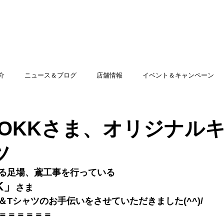
TOP
アミッグセカンドとは
印刷できる商品
介
ニュース＆ブログ
店舗情報
イベント＆キャンペーン
OKKさま、オリジナル
ツ
る足場、鳶工事を行っている
K」
さま
＆Tシャツ
のお手伝いをさせていただきました(^^)/
＝＝＝＝＝
＝