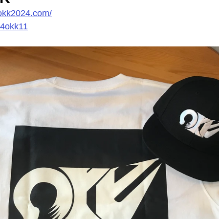
.okk2024.com/
4okk11