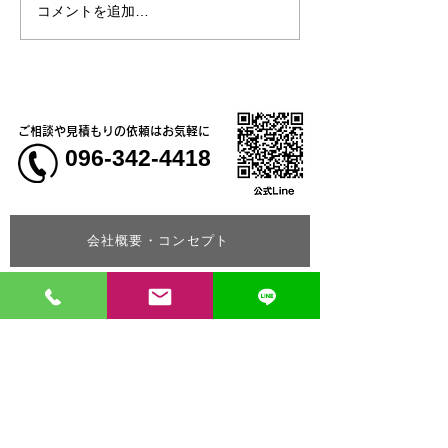
コメントを追加…
【新商品】接触冷感素材
【新商品】現場
で肌に触れた瞬間にひん
ネス・カジュア
やり気持ちいい！2WAYス
まで活躍する、
トレッチ長袖ブルゾン
ライ鹿の子ポロ
ご相談や見積もりの依頼はお気軽に
096-342-4418
会社概要・コンセプト
お問い合わせはコチラ